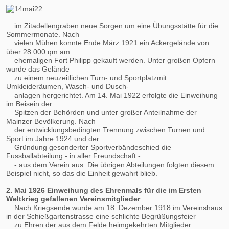
im Zitadellengraben neue Sorgen um eine Übungsstätte für die
Sommermonate. Nach
vielen Mühen konnte Ende März 1921 ein Ackergelände von
über 28 000 qm am
ehemaligen Fort Philipp gekauft werden. Unter großen Opfern
wurde das Gelände
zu einem neuzeitlichen Turn- und Sportplatzmit
Umkleideräumen, Wasch- und Dusch-
anlagen hergerichtet. Am 14. Mai 1922 erfolgte die Einweihung
im Beisein der
Spitzen der Behörden und unter großer Anteilnahme der
Mainzer Bevölkerung. Nach
der entwicklungsbedingten Trennung zwischen Turnen und
Sport im Jahre 1924 und der
Gründung gesonderter Sportverbändeschied die
Fussballabteilung - in aller Freundschaft -
- aus dem Verein aus. Die übrigen Abteilungen folgten diesem
Beispiel nicht, so das die Einheit gewahrt blieb.
2. Mai 1926 Einweihung des Ehrenmals für die im Ersten
Weltkrieg gefallenen Vereinsmitglieder
Nach Kriegsende wurde am 18. Dezember 1918 im Vereinshaus
in der Schießgartenstrasse eine schlichte Begrüßungsfeier
zu Ehren der aus dem Felde heimgekehrten Mitglieder