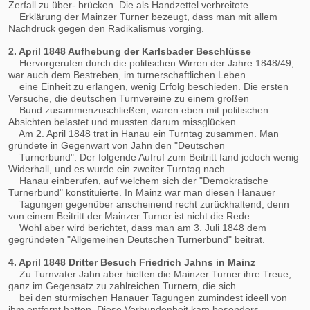
Zerfall zu über- brücken. Die als Handzettel verbreitete
Erklärung der Mainzer Turner bezeugt, dass man mit allem
Nachdruck gegen den Radikalismus vorging.
2. April 1848 Aufhebung der Karlsbader Beschlüsse
Hervorgerufen durch die politischen Wirren der Jahre 1848/49,
war auch dem Bestreben, im turnerschaftlichen Leben
eine Einheit zu erlangen, wenig Erfolg beschieden. Die ersten
Versuche, die deutschen Turnvereine zu einem großen
Bund zusammenzuschließen, waren eben mit politischen
Absichten belastet und mussten darum missglücken.
Am 2. April 1848 trat in Hanau ein Turntag zusammen. Man
gründete in Gegenwart von Jahn den "Deutschen
Turnerbund". Der folgende Aufruf zum Beitritt fand jedoch wenig
Widerhall, und es wurde ein zweiter Turntag nach
Hanau einberufen, auf welchem sich der "Demokratische
Turnerbund" konstituierte. In Mainz war man diesen Hanauer
Tagungen gegenüber anscheinend recht zurückhaltend, denn
von einem Beitritt der Mainzer Turner ist nicht die Rede.
Wohl aber wird berichtet, dass man am 3. Juli 1848 dem
gegründeten "Allgemeinen Deutschen Turnerbund" beitrat.
4. April 1848 Dritter Besuch Friedrich Jahns in Mainz
Zu Turnvater Jahn aber hielten die Mainzer Turner ihre Treue,
ganz im Gegensatz zu zahlreichen Turnern, die sich
bei den stürmischen Hanauer Tagungen zumindest ideell von
ihm entfernt hatten. Diese Verbundenheit kam besonders