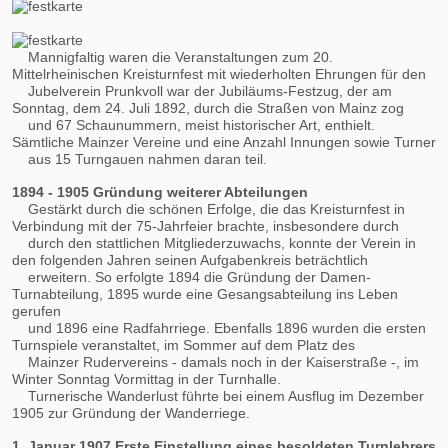
Mannigfaltig waren die Veranstaltungen zum 20.
Mittelrheinischen Kreisturnfest mit wiederholten Ehrungen für den
Jubelverein Prunkvoll war der Jubiläums-Festzug, der am
Sonntag, dem 24. Juli 1892, durch die Straßen von Mainz zog
und 67 Schaunummern, meist historischer Art, enthielt.
Sämtliche Mainzer Vereine und eine Anzahl Innungen sowie Turner
aus 15 Turngauen nahmen daran teil.
1894 - 1905 Gründung weiterer Abteilungen
Gestärkt durch die schönen Erfolge, die das Kreisturnfest in
Verbindung mit der 75-Jahrfeier brachte, insbesondere durch
durch den stattlichen Mitgliederzuwachs, konnte der Verein in
den folgenden Jahren seinen Aufgabenkreis beträchtlich
erweitern. So erfolgte 1894 die Gründung der Damen-
Turnabteilung, 1895 wurde eine Gesangsabteilung ins Leben
gerufen
und 1896 eine Radfahrriege. Ebenfalls 1896 wurden die ersten
Turnspiele veranstaltet, im Sommer auf dem Platz des
Mainzer Rudervereins - damals noch in der Kaiserstraße -, im
Winter Sonntag Vormittag in der Turnhalle.
Turnerische Wanderlust führte bei einem Ausflug im Dezember
1905 zur Gründung der Wanderriege.
1. Januar 1907 Erste Einstellung eines besoldeten Turnlehrers