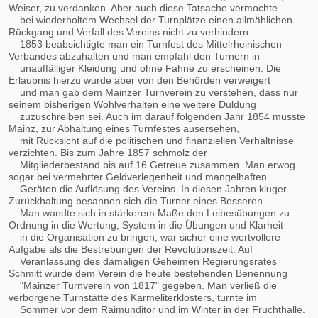
Weiser, zu verdanken. Aber auch diese Tatsache vermochte
bei wiederholtem Wechsel der Turnplätze einen allmählichen
Rückgang und Verfall des Vereins nicht zu verhindern.
1853 beabsichtigte man ein Turnfest des Mittelrheinischen
Verbandes abzuhalten und man empfahl den Turnern in
unauffälliger Kleidung und ohne Fahne zu erscheinen. Die
Erlaubnis hierzu wurde aber von den Behörden verweigert
und man gab dem Mainzer Turnverein zu verstehen, dass nur
seinem bisherigen Wohlverhalten eine weitere Duldung
zuzuschreiben sei. Auch im darauf folgenden Jahr 1854 musste
Mainz, zur Abhaltung eines Turnfestes ausersehen,
mit Rücksicht auf die politischen und finanziellen Verhältnisse
verzichten. Bis zum Jahre 1857 schmolz der
Mitgliederbestand bis auf 16 Getreue zusammen. Man erwog
sogar bei vermehrter Geldverlegenheit und mangelhaften
Geräten die Auflösung des Vereins. In diesen Jahren kluger
Zurückhaltung besannen sich die Turner eines Besseren
Man wandte sich in stärkerem Maße den Leibesübungen zu.
Ordnung in die Wertung, System in die Übungen und Klarheit
in die Organisation zu bringen, war sicher eine wertvollere
Aufgabe als die Bestrebungen der Revolutionszeit. Auf
Veranlassung des damaligen Geheimen Regierungsrates
Schmitt wurde dem Verein die heute bestehenden Benennung
"Mainzer Turnverein von 1817" gegeben. Man verließ die
verborgene Turnstätte des Karmeliterklosters, turnte im
Sommer vor dem Raimunditor und im Winter in der Fruchthalle.