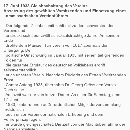
17. Juni 1933 Gleichschaltung des Vereins
Absetzung des gewählten Vorsitzenden und Einsetzung eines
kommissarischen Vereinsführers
Der folgende Zeitabschnitt zählt mit zu den schwersten des
Vereins und
erstreckt sich über zwölf schicksalsträchtige Jahre. An seinem
Ende
drohte dem Mainzer Turnverein von 1817 abermals der
Untergang. Der
politische Umschwung im Januar 1933 mit seinen tief greifenden
Folgen für
die gesamte Struktur des deutschen Volklebens ergriff
selbstverständlich
auch unseren Verein. Nachdem Rücktritt des Ersten Vorsitzenden
Ernst
Cantor Anfang 1933, übernahm Dr. Georg Gröss den Vorsitz.
Doch seine
Amtszeit war nur von kurzer Dauer. An einer für Samstag, dem
17. Juni
♿
1933, einberufenen außerordentlichen Mitgliederversammlung
mußte sich
auch unser Verein der nationalen Erhebung und dem
Führerprinzip fügen;
er wurde gleichgeschaltet. Die Zeit von der Machtübernahme der
Nationalsozialisten