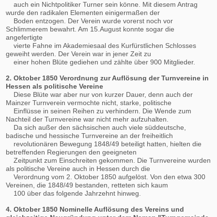
auch ein Nichtpolitiker Turner sein könne. Mit diesem Antrag
wurde den radikalen Elementen einigermaßen der
Boden entzogen. Der Verein wurde vorerst noch vor
Schlimmerem bewahrt. Am 15.August konnte sogar die
angefertigte
vierte Fahne im Akademiesaal des Kurfürstlichen Schlosses
geweiht werden. Der Verein war in jener Zeit zu
einer hohen Blüte gediehen und zählte über 900 Mitglieder.
2. Oktober 1850 Verordnung zur Auflösung der Turnvereine in
Hessen als politische Vereine
Diese Blüte war aber nur von kurzer Dauer, denn auch der
Mainzer Turnverein vermochte nicht, starke, politische
Einflüsse in seinen Reihen zu verhindern. Die Wende zum
Nachteil der Turnvereine war nicht mehr aufzuhalten.
Da sich außer den sächsischen auch viele süddeutsche,
badische und hessische Turnvereine an der freiheitlich
revolutionären Bewegung 1848/49 beteiligt hatten, hielten die
betreffenden Regierungen den geeigneten
Zeitpunkt zum Einschreiten gekommen. Die Turnvereine wurden
als politische Vereine auch in Hessen durch die
Verordnung vom 2. Oktober 1850 aufgelöst. Von den etwa 300
Vereinen, die 1848/49 bestanden, retteten sich kaum
100 über das folgende Jahrzehnt hinweg.
4. Oktober 1850 Nominelle Auflösung des Vereins und