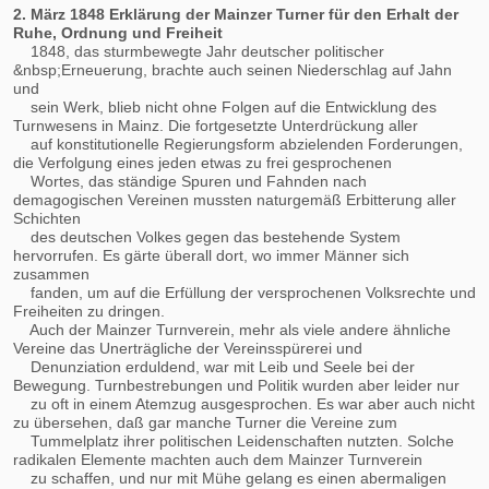
2. März 1848 Erklärung der Mainzer Turner für den Erhalt der
Ruhe, Ordnung und Freiheit
1848, das sturmbewegte Jahr deutscher politischer
&nbsp;Erneuerung, brachte auch seinen Niederschlag auf Jahn
und
sein Werk, blieb nicht ohne Folgen auf die Entwicklung des
Turnwesens in Mainz. Die fortgesetzte Unterdrückung aller
auf konstitutionelle Regierungsform abzielenden Forderungen,
die Verfolgung eines jeden etwas zu frei gesprochenen
Wortes, das ständige Spuren und Fahnden nach
demagogischen Vereinen mussten naturgemäß Erbitterung aller
Schichten
des deutschen Volkes gegen das bestehende System
hervorrufen. Es gärte überall dort, wo immer Männer sich
zusammen
fanden, um auf die Erfüllung der versprochenen Volksrechte und
Freiheiten zu dringen.
Auch der Mainzer Turnverein, mehr als viele andere ähnliche
Vereine das Unerträgliche der Vereinsspürerei und
Denunziation erduldend, war mit Leib und Seele bei der
Bewegung. Turnbestrebungen und Politik wurden aber leider nur
zu oft in einem Atemzug ausgesprochen. Es war aber auch nicht
zu übersehen, daß gar manche Turner die Vereine zum
Tummelplatz ihrer politischen Leidenschaften nutzten. Solche
radikalen Elemente machten auch dem Mainzer Turnverein
zu schaffen, und nur mit Mühe gelang es einen abermaligen