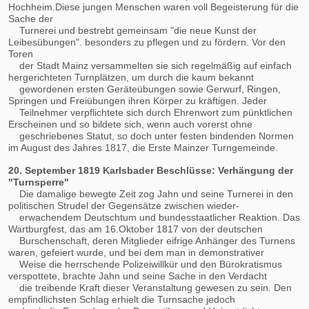
Hochheim.Diese jungen Menschen waren voll Begeisterung für die
Sache der
Turnerei und bestrebt gemeinsam "die neue Kunst der
Leibesübungen". besonders zu pflegen und zu fördern. Vor den
Toren
der Stadt Mainz versammelten sie sich regelmäßig auf einfach
hergerichteten Turnplätzen, um durch die kaum bekannt
gewordenen ersten Geräteübungen sowie Gerwurf, Ringen,
Springen und Freiübungen ihren Körper zu kräftigen. Jeder
Teilnehmer verpflichtete sich durch Ehrenwort zum pünktlichen
Erscheinen und so bildete sich, wenn auch vorerst ohne
geschriebenes Statut, so doch unter festen bindenden Normen
im August des Jahres 1817, die Erste Mainzer Turngemeinde.
20. September 1819 Karlsbader Beschlüsse: Verhängung der
"Turnsperre"
Die damalige bewegte Zeit zog Jahn und seine Turnerei in den
politischen Strudel der Gegensätze zwischen wieder-
erwachendem Deutschtum und bundesstaatlicher Reaktion. Das
Wartburgfest, das am 16.Oktober 1817 von der deutschen
Burschenschaft, deren Mitglieder eifrige Anhänger des Turnens
waren, gefeiert wurde, und bei dem man in demonstrativer
Weise die herrschende Polizeiwillkür und den Bürokratismus
verspottete, brachte Jahn und seine Sache in den Verdacht
die treibende Kraft dieser Veranstaltung gewesen zu sein. Den
empfindlichsten Schlag erhielt die Turnsache jedoch