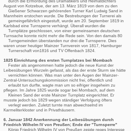
durch die Ermordung des Dramatikers und Heimatdichters
August von Kotzebue, der am 13. März 1819 von dem zu den
Gießener Schwarzen gehörenden Turner Karl Ludwig Sand in
Mannheim erstochen wurde. Die Bestrebungen der Turnerei als
gemeingefährlich eingestuft, wurde am 20. September 1819 in
Karlsbad eine Turnsperre verhängt. Überall wurden die
Turnplätze geschlossen, von einer gemeinsamen deutschen
Turnsache konnte nicht mehr die Rede sein. Von den damals 80
Turngemeinden überstanden nur drei die Turnsperre. Dies
waren unser heutiger Mainzer Turnverein von 1817, Hamburger
Turnerschaft von1816 und TV Offenbach 1824.
1825 Einrichtung des ersten Turnplatzes bei Mombach
Fester als angenommen hatte jedoch die neue Kunst der
Leibesübungen Wurzeln gefasst, als das der erste Sturm sie hätte
vernichten können. Was man unter den Augen der Mainzer-
Zentral-Untersuchungskommission nicht frei, öffentlich und
erlaubt tun durfte, wagte man um so eifriger insgeheim zu
pflegen. Im Jahre 1825 wurde sogar bei Mombach, auf dem
Kleinen Sand der erste Mainzer Turnplatz eingerichtet. Er
musste jedoch bis 1829 wegen ständiger Verfolgung öfters
verlegt werden. Zuletzt turnte man abwechselnd im
Karmeliterkloster und in Privathäusern.
6. Januar 1842 Anerkennung der Leibesübungen durch
Friedrich Wilhelm IV von Preußen; Ende der "Turnsperre"
König Friedrich Wilhelm IV von Preußen zeigte reges Interesse