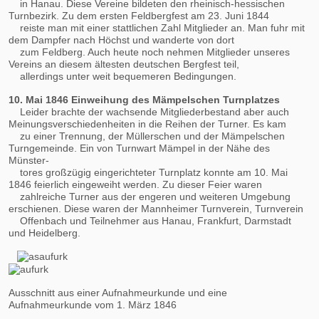
in Hanau. Diese Vereine bildeten den rheinisch-hessischen
Turnbezirk. Zu dem ersten Feldbergfest am 23. Juni 1844
reiste man mit einer stattlichen Zahl Mitglieder an. Man fuhr mit
dem Dampfer nach Höchst und wanderte von dort
zum Feldberg. Auch heute noch nehmen Mitglieder unseres
Vereins an diesem ältesten deutschen Bergfest teil,
allerdings unter weit bequemeren Bedingungen.
10. Mai 1846 Einweihung des Mämpelschen Turnplatzes
Leider brachte der wachsende Mitgliederbestand aber auch
Meinungsverschiedenheiten in die Reihen der Turner. Es kam
zu einer Trennung, der Müllerschen und der Mämpelschen
Turngemeinde. Ein von Turnwart Mämpel in der Nähe des
Münster-
tores großzügig eingerichteter Turnplatz konnte am 10. Mai
1846 feierlich eingeweiht werden. Zu dieser Feier waren
zahlreiche Turner aus der engeren und weiteren Umgebung
erschienen. Diese waren der Mannheimer Turnverein, Turnverein
Offenbach und Teilnehmer aus Hanau, Frankfurt, Darmstadt
und Heidelberg.
Ausschnitt aus einer Aufnahmeurkunde und eine
Aufnahmeurkunde vom 1. März 1846