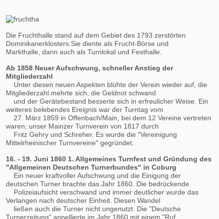
Die Fruchthalle stand auf dem Gebiet des 1793 zerstörten
Dominikanerklosters.Sie diente als Frucht-Börse und
Markthalle, dann auch als Turnlokal und Festhalle.
Ab 1858 Neuer Aufschwung, schneller Anstieg der
Mitgliederzahl
Unter diesen neuen Aspekten blühte der Verein wieder auf, die
Mitgliederzahl mehrte sich, die Geldnot schwand
und der Gerätebestand besserte sich in erfreulicher Weise. Ein
weiteres belebendes Ereignis war der Turntag vom
27. März 1859 in Offenbach/Main, bei dem 12 Vereine vertreten
waren; unser Mainzer Turnverein von 1817 durch
Fritz Gehry und Schreher. Es wurde die "Vereinigung
Mittelrheinischer Turnvereine" gegründet.
16. - 19. Juni 1860 1. Allgemeines Turnfest und Gründung des
"Allgemeinen Deutschen Turnerbundes" in Coburg
Ein neuer kraftvoller Aufschwung und die Einigung der
deutschen Turner brachte das Jahr 1860. Die bedrückende
Polizeiaufsicht verschwand und immer deutlicher wurde das
Verlangen nach deutscher Einheit. Diesen Wandel
ließen auch die Turner nicht ungenutzt. Die "Deutsche
Turnerzeitung" appellierte im Jahr 1860 mit einem "Ruf