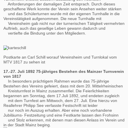
Anforderungen der damaligen Zeit entsprach. Durch dieses
geschaffene Werk konnte der Verein sein Ansehen weiter stärken
und das Schülerturnen wurde mit der eigenen Turnhalle in die
Vereinstätigkeit aufgenommen. Die neue Turnhalle mit
Vereinsheim gab nicht nur der turnerischen Tätigkeit vermehrten
Auftrieb, auch das gesellige Leben gewann dadurch und
vertiefte die Bindung unter den Mitgliedern.
Postkarte an Carl Schill worauf Vereinsheim und Turnlokal vom
MTV 1817 zu sehen ist
17.-27. Juli 1892 75-jähriges Bestehen des Mainzer Turnverein
von 1817
In besonders prächtigem Rahmen wurde das 75-jährige
Bestehen des Vereins gefeiert, dass mit dem 20. Mittelrheinischen
Kreisturnfest in Mainz zusammenfiel. Die Feierlichkeiten
begannen am Sonntag, dem 17.Juli 1892, und endeten zugleich
mit dem Turnfest am Mittwoch, dem 27. Juli. Eine hierzu von
Reallehrer Philipp See verfasste Festschrift ist leider
nur noch im Auszug erhalten. Aber eine noch vorhandene
Jubiläums- Festzeitung und eine Festkarte lassen den Frohsinn
und Stolz erkennen, mit denen man diesen Anlass im Verein und
in der Stadt Mainz beging.