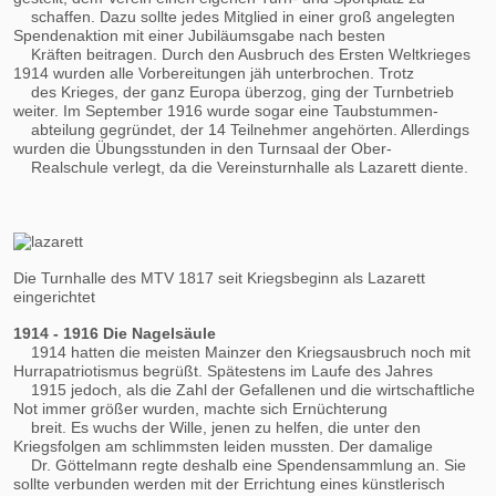
schaffen. Dazu sollte jedes Mitglied in einer groß angelegten
Spendenaktion mit einer Jubiläumsgabe nach besten
Kräften beitragen. Durch den Ausbruch des Ersten Weltkrieges
1914 wurden alle Vorbereitungen jäh unterbrochen. Trotz
des Krieges, der ganz Europa überzog, ging der Turnbetrieb
weiter. Im September 1916 wurde sogar eine Taubstummen-
abteilung gegründet, der 14 Teilnehmer angehörten. Allerdings
wurden die Übungsstunden in den Turnsaal der Ober-
Realschule verlegt, da die Vereinsturnhalle als Lazarett diente.
Die Turnhalle des MTV 1817 seit Kriegsbeginn als Lazarett
eingerichtet
1914 - 1916 Die Nagelsäule
1914 hatten die meisten Mainzer den Kriegsausbruch noch mit
Hurrapatriotismus begrüßt. Spätestens im Laufe des Jahres
1915 jedoch, als die Zahl der Gefallenen und die wirtschaftliche
Not immer größer wurden, machte sich Ernüchterung
breit. Es wuchs der Wille, jenen zu helfen, die unter den
Kriegsfolgen am schlimmsten leiden mussten. Der damalige
Dr. Göttelmann regte deshalb eine Spendensammlung an. Sie
sollte verbunden werden mit der Errichtung eines künstlerisch