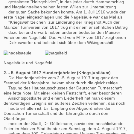
gestalteten "Holzgebildes", in das jeder durch Hammerschlag
und Nageleintreiben seinen festen Willen zur Unterstützung
der guten Sache bekunden konnte. Am 1. Juli 1916 wurde der
erste Nagel eingeschlagen und die Nagelsäule war das Mal als
"Kriegswahrzeichen" zur Linderung der Kriegsnot.Auch der
Mainzer Turnverein von 1817 trug mit einem ansehnlichen Betrag
dazu bei und erwarb neben anderen bedeutenden Mainzer
Vereinen ein Nagelfeld. Das Feld vom MTV von 1817 zeigt einen
Diskuswerfer und befindet sich über dem Wikingerschiff.
Nagelsäule und Nagelfeld
2. - 5. August 1917 Hundertjahrfeier (Kriegsjubiläum)
Die Hundertjahrfeier vom 2.-5. August 1917 trug ganz den
Stempel der Kriegsjahre, bekam aber durch die gleichzeitige
Tagung des Hauptausschusses der Deutschen Turnerschaft
eine fette Note. Mit einer kleinen Festschrift, einer besonderen
Ansichtspostkarte und einem Liederheft hat man diesem
denkwürdigen Ereignis ein äußeres Zeichen verliehen, das noch
heute erhalten ist. Ein Empfang der Abgeordneten der
Deutschen Turnerschaft und der Ehrengäste durch den
Oberbürger-
meister der Stadt, Dr. Göttelmann, sowie eine anschließende
Feier im Mainzer Stadttheater am Samstag, dem 4. August 1917,
gaben dem 100. Geburtstag unseres Mainzer Turnvereins von