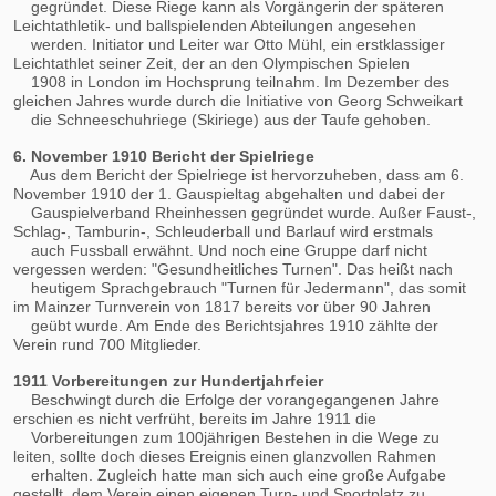
gegründet. Diese Riege kann als Vorgängerin der späteren
Leichtathletik- und ballspielenden Abteilungen angesehen
werden. Initiator und Leiter war Otto Mühl, ein erstklassiger
Leichtathlet seiner Zeit, der an den Olympischen Spielen
1908 in London im Hochsprung teilnahm. Im Dezember des
gleichen Jahres wurde durch die Initiative von Georg Schweikart
die Schneeschuhriege (Skiriege) aus der Taufe gehoben.
6. November 1910 Bericht der Spielriege
Aus dem Bericht der Spielriege ist hervorzuheben, dass am 6.
November 1910 der 1. Gauspieltag abgehalten und dabei der
Gauspielverband Rheinhessen gegründet wurde. Außer Faust-,
Schlag-, Tamburin-, Schleuderball und Barlauf wird erstmals
auch Fussball erwähnt. Und noch eine Gruppe darf nicht
vergessen werden: "Gesundheitliches Turnen". Das heißt nach
heutigem Sprachgebrauch "Turnen für Jedermann", das somit
im Mainzer Turnverein von 1817 bereits vor über 90 Jahren
geübt wurde. Am Ende des Berichtsjahres 1910 zählte der
Verein rund 700 Mitglieder.
1911 Vorbereitungen zur Hundertjahrfeier
Beschwingt durch die Erfolge der vorangegangenen Jahre
erschien es nicht verfrüht, bereits im Jahre 1911 die
Vorbereitungen zum 100jährigen Bestehen in die Wege zu
leiten, sollte doch dieses Ereignis einen glanzvollen Rahmen
erhalten. Zugleich hatte man sich auch eine große Aufgabe
gestellt, dem Verein einen eigenen Turn- und Sportplatz zu