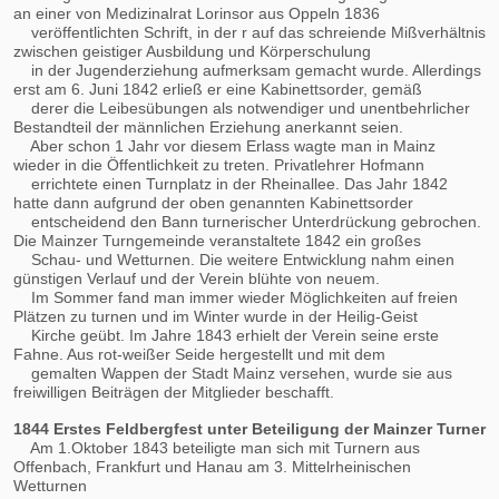
an einer von Medizinalrat Lorinsor aus Oppeln 1836
veröffentlichten Schrift, in der r auf das schreiende Mißverhältnis
zwischen geistiger Ausbildung und Körperschulung
in der Jugenderziehung aufmerksam gemacht wurde. Allerdings
erst am 6. Juni 1842 erließ er eine Kabinettsorder, gemäß
derer die Leibesübungen als notwendiger und unentbehrlicher
Bestandteil der männlichen Erziehung anerkannt seien.
Aber schon 1 Jahr vor diesem Erlass wagte man in Mainz
wieder in die Öffentlichkeit zu treten. Privatlehrer Hofmann
errichtete einen Turnplatz in der Rheinallee. Das Jahr 1842
hatte dann aufgrund der oben genannten Kabinettsorder
entscheidend den Bann turnerischer Unterdrückung gebrochen.
Die Mainzer Turngemeinde veranstaltete 1842 ein großes
Schau- und Wetturnen. Die weitere Entwicklung nahm einen
günstigen Verlauf und der Verein blühte von neuem.
Im Sommer fand man immer wieder Möglichkeiten auf freien
Plätzen zu turnen und im Winter wurde in der Heilig-Geist
Kirche geübt. Im Jahre 1843 erhielt der Verein seine erste
Fahne. Aus rot-weißer Seide hergestellt und mit dem
gemalten Wappen der Stadt Mainz versehen, wurde sie aus
freiwilligen Beiträgen der Mitglieder beschafft.
1844 Erstes Feldbergfest unter Beteiligung der Mainzer Turner
Am 1.Oktober 1843 beteiligte man sich mit Turnern aus
Offenbach, Frankfurt und Hanau am 3. Mittelrheinischen
Wetturnen