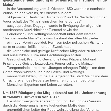
gleichzeitige Neugründung unter dem Namen "Turngemeinde
Mainz"
In der Versammlung vom 4. Oktober 1850 wurde die nominelle
Auflösung des Vereins, der Austritt aus dem
"Allgemeinen Deutschen Turnerbund" und die Niederlegung der
Vorortschaft des "Mittelrheinischen Turnerbundes"
ausgesprochen. Dagegen wurde in Erwägung der allgemein
anerkannten Nützlichkeit der Turnerei sowie der
Feuerlösch- und Rettungsmannschaft unter dem Namen
"Turngemeinde Mainz" aus dem Bestand der alten Mitglieder
ein neuer Verein gebildet. Fern von jeder politischen Richtung
sollte er ausschließlich nur den Zweck haben,
die körperliche und geistige Kraft seiner Mitglieder zu fördern
und auszubilden. Turn- und Fechtübungen sollten
Gesundheit, Kraft und Gewandheit des Körpers, Mut und
Frische des Geistes bezwecken. Ferner sollte die Mainzer
Turngemeinde ihre durch Übungen erlangten Fähigkeiten dem
Gemeinwohl widmen und eine Lösch- und Rettungs-
mannschaft bilden, um bei Feuergefahr die Stadt Mainz vor dem
Umsichgreifen des Feuers zu bewahren und den bedrohten
Menschen Eigentum und Leben zu retten.
Um 1857 Rückgang der Mitgliederzahl auf 16 ; Umbenennung
in "Mainzer Turnverein von 1817"
Die stillschweigende Anerkennung und Duldung des Vereins
durch die Regierung ist in weitgehendem Maße dem
unermüdlichen Leiter der Feuerwehrabteilung des Vereins,