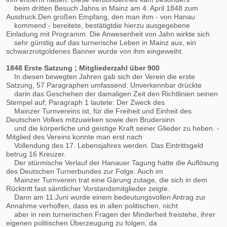
beim dritten Besuch Jahns in Mainz am 4. April 1848 zum
Ausdruck.Den großen Empfang, den man ihm - von Hanau
kommend - bereitete, bestätigtdie hierzu ausgegebene
Einladung mit Programm. Die Anwesenheit von Jahn wirkte sich
sehr günstig auf das turnerische Leben in Mainz aus, ein
schwarzrotgoldenes Banner wurde von ihm eingeweiht.
1848 Erste Satzung ; Mitgliederzahl über 900
In diesen bewegten Jahren gab sich der Verein die erste
Satzung, 57 Paragraphen umfassend. Unverkennbar drückte
darin das Geschehen der damaligen Zeit den Richtlinien seinen
Stempel auf; Paragraph 1 lautete: Der Zweck des
Mainzer Turnvereins ist, für die Freiheit und Einheit des
Deutschen Volkes mitzuwirken sowie den Brudersinn
und die körperliche und geistige Kraft seiner Glieder zu heben. -
Mitglied des Vereins konnte man erst nach
Vollendung des 17. Lebensjahres werden. Das Eintrittsgeld
betrug 16 Kreuzer.
Der stürmische Verlauf der Hanauer Tagung hatte die Auflösung
des Deutschen Turnerbundes zur Folge. Auch im
Mainzer Turnverein trat eine Gärung zutage, die sich in dem
Rücktritt fast sämtlicher Vorstandsmitglieder zeigte.
Dann am 11.Juni wurde einem bedeutungsvollen Antrag zur
Annahme verholfen, dass es in allen politischen, nicht
aber in rein turnerischen Fragen der Minderheit freistehe, ihrer
eigenen politischen Überzeugung zu folgen, da