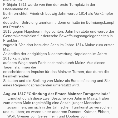
Frühjahr 1811 wurde von ihm der erste Turnplatz in der
Hasenheide bei
Berlin errichtet. Friedrich Ludwig Jahn wurde 1814 als Vorkämpfer
der
deutschen Befreiung anerkannt, denn er hatte im Befreiungskampf
mit Preußen
1813 gegen Napoleon mitgefochten. Jahn heiratete und wurde der
Generalkommission für deutsche Bewaffnungsangelegenheiten in
Frankfurt
zugeteilt. Von dort besuchte Jahn im Jahre 1814 Mainz zum ersten
Mal.
Anlässlich der endgültigen Niederwerfung Napoleons im Jahre
1815 kam Jahn
auf dem Wege nach Paris nochmals durch Mainz. Aus diesen
Tagen stammen die
entscheidenden Impulse für das Mainzer Turnen, das durch die
heimkehrenden
Soldaten und die Stellung von Mainz als Bundesfestung und Sitz
eines Regierungspräsidenten unterstützt wird.
August 1817 "Gründung der Ersten Mainzer Turngemeinde"
Ermutigt durch diese zwei Besuche von Jahn in Mainz, trafen
zum ersten Male regelmäßig eine Anzahl junger Menschen
zusammen, um sich in der Jahnschen Turnkunst zu versuchen
und zu üben; es waren unter anderem Dumont, Krämer, Ebbert,
Wolf, Greiner von Geisenheim und Döpfner von