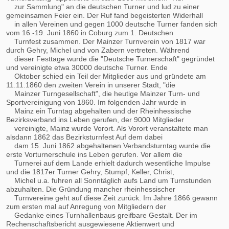
zur Sammlung" an die deutschen Turner und lud zu einer
gemeinsamen Feier ein. Der Ruf fand begeisterten Widerhall
in allen Vereinen und gegen 1000 deutsche Turner fanden sich
vom 16.-19. Juni 1860 in Coburg zum 1. Deutschen
Turnfest zusammen. Der Mainzer Turnverein von 1817 war
durch Gehry, Michel und von Zabern vertreten. Während
dieser Festtage wurde die "Deutsche Turnerschaft" gegründet
und vereinigte etwa 30000 deutsche Turner. Ende
Oktober schied ein Teil der Mitglieder aus und gründete am
11.11.1860 den zweiten Verein in unserer Stadt, "die
Mainzer Turngesellschaft", die heutige Mainzer Turn- und
Sportvereinigung von 1860. Im folgenden Jahr wurde in
Mainz ein Turntag abgehalten und der Rheinhessische
Bezirksverband ins Leben gerufen, der 9000 Mitglieder
vereinigte, Mainz wurde Vorort. Als Vorort veranstaltete man
alsdann 1862 das Bezirksturnfest Auf dem dabei
dam 15. Juni 1862 abgehaltenen Verbandsturntag wurde die
erste Vorturnerschule ins Leben gerufen. Vor allem die
Turnerei auf dem Lande erhielt dadurch wesentliche Impulse
und die 1817er Turner Gehry, Stumpf, Keller, Christ,
Michel u.a. fuhren all Sonntäglich aufs Land um Turnstunden
abzuhalten. Die Gründung mancher rheinhessischer
Turnvereine geht auf diese Zeit zurück. Im Jahre 1866 gewann
zum ersten mal auf Anregung von Mitgliedern der
Gedanke eines Turnhallenbaus greifbare Gestalt. Der im
Rechenschaftsbericht ausgewiesene Aktienwert und