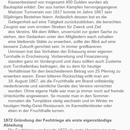
Kassenbestand von insgesamt 400 Gulden wurden als
Baukapital erklärt. Der aus harten Kämpfen hervorgegangene
Mainzer Turnverein von 1817 konnte im Jahre 1867 sein
50jähriges Bestehen feiern. Anlässlich dessen bot es die
Gelegenheit auf eine Tätigkeit zurückzublicken, die berechtes
Zeugnis war vom ernsten Streben für Zweck und Ziel
des Vereins. Mit dem Willen, unverrückt zur guten Sache zu
stehen, den Gedanken unter den Mitgliedern wach zuhalten
eine bleibende Stätte zu erwerben, sollte der Blick auf eine
bessere Zukunft gerichtet sein. In immer greifbareren
Umrissen trat das Vorhaben der Erbauung einer eigenen
Turnhalle in Erscheinung. Vorbereitung und Finanzierung
standen ganz im Vordergrund und dazu sollten auch Zusteine
zum Turnhallenbau beitragen, die zu dem für heutige
Verhältnisse für den bescheidenem Betrag von 25 Pfennig zu
erwerben waren. Einen bitteren Rückschlag erlitt man am
18. August 1867, als die Fruchthalle am Brand vollständig
niederbrannte und sämtliche Geräte des Vereins vernichtet
wurden. Ohne eigene Halle war man ja immer noch auf fremde
Unterkünfte angewiesen. So musste man in den Sommer-
monaten die Turnplätze stetig wechseln und im Winter im
heutigen Heilig-Geist-Restaurant, im Karmeliterkloster oder
eben in der Fruchthalle turnen.
1872 Gründung der Fechtriege als erste eigenständige
Abteilung
Die Fechtriege war bereits 1872 als erste Vereinigung zum