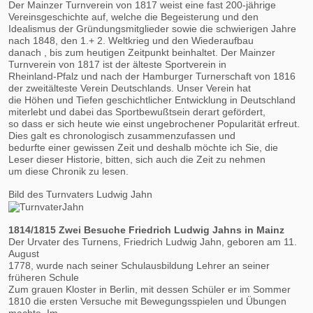
Der Mainzer Turnverein von 1817 weist eine fast 200-jährige
Vereinsgeschichte auf, welche die Begeisterung und den
Idealismus der Gründungsmitglieder sowie die schwierigen Jahre
nach 1848, den 1.+ 2. Weltkrieg und den Wiederaufbau
danach , bis zum heutigen Zeitpunkt beinhaltet. Der Mainzer
Turnverein von 1817 ist der älteste Sportverein in
Rheinland-Pfalz und nach der Hamburger Turnerschaft von 1816
der zweitälteste Verein Deutschlands. Unser Verein hat
die Höhen und Tiefen geschichtlicher Entwicklung in Deutschland
miterlebt und dabei das Sportbewußtsein derart gefördert,
so dass er sich heute wie einst ungebrochener Popularität erfreut.
Dies galt es chronologisch zusammenzufassen und
bedurfte einer gewissen Zeit und deshalb möchte ich Sie, die
Leser dieser Historie, bitten, sich auch die Zeit zu nehmen
um diese Chronik zu lesen.
Bild des Turnvaters Ludwig Jahn
1814/1815 Zwei Besuche Friedrich Ludwig Jahns in Mainz
Der Urvater des Turnens, Friedrich Ludwig Jahn, geboren am 11.
August
1778, wurde nach seiner Schulausbildung Lehrer an seiner
früheren Schule
Zum grauen Kloster in Berlin, mit dessen Schüler er im Sommer
1810 die ersten Versuche mit Bewegungsspielen und Übungen
machte. Im