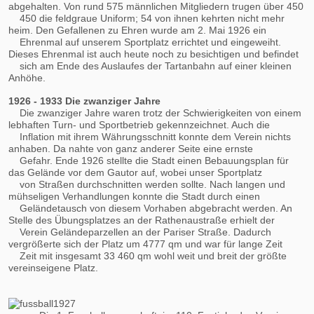
abgehalten. Von rund 575 männlichen Mitgliedern trugen über 450
450 die feldgraue Uniform; 54 von ihnen kehrten nicht mehr
heim. Den Gefallenen zu Ehren wurde am 2. Mai 1926 ein
Ehrenmal auf unserem Sportplatz errichtet und eingeweiht.
Dieses Ehrenmal ist auch heute noch zu besichtigen und befindet
sich am Ende des Auslaufes der Tartanbahn auf einer kleinen
Anhöhe.
1926 - 1933 Die zwanziger Jahre
Die zwanziger Jahre waren trotz der Schwierigkeiten von einem
lebhaften Turn- und Sportbetrieb gekennzeichnet. Auch die
Inflation mit ihrem Währungsschnitt konnte dem Verein nichts
anhaben. Da nahte von ganz anderer Seite eine ernste
Gefahr. Ende 1926 stellte die Stadt einen Bebauungsplan für
das Gelände vor dem Gautor auf, wobei unser Sportplatz
von Straßen durchschnitten werden sollte. Nach langen und
mühseligen Verhandlungen konnte die Stadt durch einen
Geländetausch von diesem Vorhaben abgebracht werden. An
Stelle des Übungsplatzes an der Rathenaustraße erhielt der
Verein Geländeparzellen an der Pariser Straße. Dadurch
vergrößerte sich der Platz um 4777 qm und war für lange Zeit
Zeit mit insgesamt 33 460 qm wohl weit und breit der größte
vereinseigene Platz.