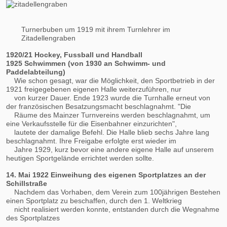
Turnerbuben um 1919 mit ihrem Turnlehrer im
Zitadellengraben
1920/21 Hockey, Fussball und Handball
1925 Schwimmen (von 1930 an Schwimm- und
Paddelabteilung)
Wie schon gesagt, war die Möglichkeit, den Sportbetrieb in der
1921 freigegebenen eigenen Halle weiterzuführen, nur
von kurzer Dauer. Ende 1923 wurde die Turnhalle erneut von
der französischen Besatzungsmacht beschlagnahmt. "Die
Räume des Mainzer Turnvereins werden beschlagnahmt, um
eine Verkaufsstelle für die Eisenbahner einzurichten",
lautete der damalige Befehl. Die Halle blieb sechs Jahre lang
beschlagnahmt. Ihre Freigabe erfolgte erst wieder im
Jahre 1929, kurz bevor eine andere eigene Halle auf unserem
heutigen Sportgelände errichtet werden sollte.
14. Mai 1922 Einweihung des eigenen Sportplatzes an der
Schillstraße
Nachdem das Vorhaben, dem Verein zum 100jährigen Bestehen
einen Sportplatz zu beschaffen, durch den 1. Weltkrieg
nicht realisiert werden konnte, entstanden durch die Wegnahme
des Sportplatzes