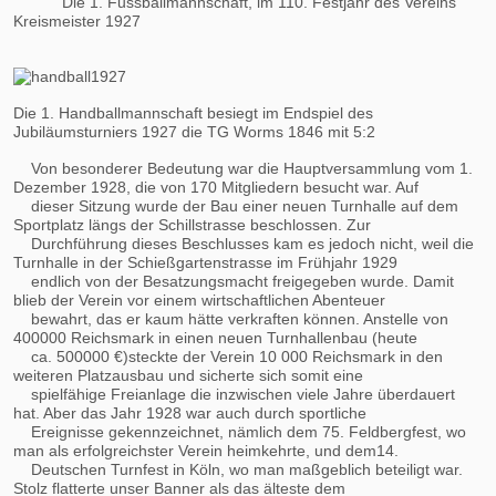
Die 1. Fussballmannschaft, im 110. Festjahr des Vereins
Kreismeister 1927
Die 1. Handballmannschaft besiegt im Endspiel des
Jubiläumsturniers 1927 die TG Worms 1846 mit 5:2
Von besonderer Bedeutung war die Hauptversammlung vom 1.
Dezember 1928, die von 170 Mitgliedern besucht war. Auf
dieser Sitzung wurde der Bau einer neuen Turnhalle auf dem
Sportplatz längs der Schillstrasse beschlossen. Zur
Durchführung dieses Beschlusses kam es jedoch nicht, weil die
Turnhalle in der Schießgartenstrasse im Frühjahr 1929
endlich von der Besatzungsmacht freigegeben wurde. Damit
blieb der Verein vor einem wirtschaftlichen Abenteuer
bewahrt, das er kaum hätte verkraften können. Anstelle von
400000 Reichsmark in einen neuen Turnhallenbau (heute
ca. 500000 €)steckte der Verein 10 000 Reichsmark in den
weiteren Platzausbau und sicherte sich somit eine
spielfähige Freianlage die inzwischen viele Jahre überdauert
hat. Aber das Jahr 1928 war auch durch sportliche
Ereignisse gekennzeichnet, nämlich dem 75. Feldbergfest, wo
man als erfolgreichster Verein heimkehrte, und dem14.
Deutschen Turnfest in Köln, wo man maßgeblich beteiligt war.
Stolz flatterte unser Banner als das älteste dem