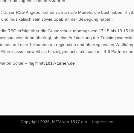
nder und Jugendliche ab 5 Jahren
:
Unser RSG Angebot richtet sich an alle Mädels, die Lust haben, rhy
ig und musikalisch sein sowie Spaß an der Bewegung haben.
n die RSG erfolgt über die Grundschule montags von 17.15 bis 19.15 U
meinsam wird dann überlegt, ob eine Aufstockung der Trainingsintensität
chen auf eine Teilnahme an regionalen und überregionalen Wettkämpfe
Altersklassen sowohl als Einzelgymnastin als auch mit 4-6 Partnerinn
arion Sölter –
rsg@mtv1817-turnen.de
Copyright 2026, MTV von 1817 e.V. -
Impressum