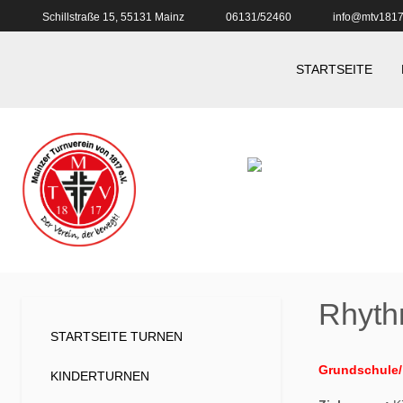
Schillstraße 15, 55131 Mainz
06131/52460
info@mtv1817
STARTSEITE
Rhyth
STARTSEITE TURNEN
Grundschule/
KINDERTURNEN